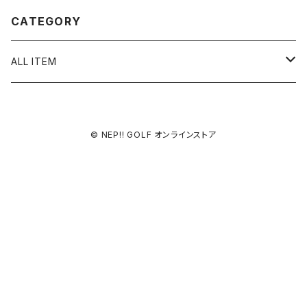
CATEGORY
ALL ITEM
Hi-ball marker
© NEP!! GOLF オンラインストア
90’s BOOTLEG CLASSICS MARKER
pierced
ピアス
pixel art
イアリング
LOVE
Hi-ball Pot
ピアス TYPE B
スカル
アソート３種A
Hi-ball key chain
アソート３種B