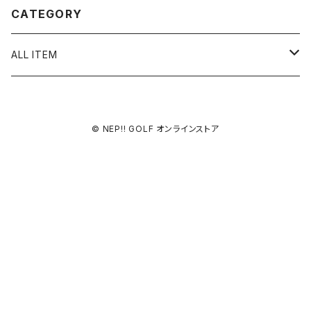
CATEGORY
ALL ITEM
Hi-ball marker
© NEP!! GOLF オンラインストア
90’s BOOTLEG CLASSICS MARKER
pierced
ピアス
pixel art
イアリング
LOVE
Hi-ball Pot
ピアス TYPE B
スカル
アソート３種A
Hi-ball key chain
アソート３種B
iwaibana