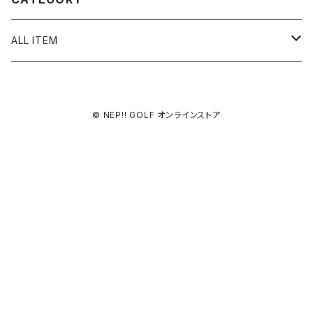
ALL ITEM
Hi-ball marker
© NEP!! GOLF オンラインストア
90’s BOOTLEG CLASSICS MARKER
pierced
ピアス
pixel art
イアリング
LOVE
Hi-ball Pot
ピアス TYPE B
スカル
アソート３種A
Hi-ball key chain
アソート３種B
iwaibana