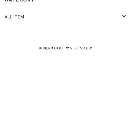
ALL ITEM
Hi-ball marker
© NEP!! GOLF オンラインストア
90’s BOOTLEG CLASSICS MARKER
pierced
ピアス
pixel art
イアリング
LOVE
Hi-ball Pot
ピアス TYPE B
スカル
アソート３種A
Hi-ball key chain
アソート３種B
iwaibana