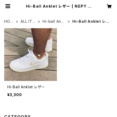
Hi-Ball Anklet レザー | NEP!! G
OLF オンラインストア
HOM
ALL ITE
Hi-ball Ankl
Hi-Ball Anklet レザ
E
M
et
ー
Hi-Ball Anklet レザー
¥3,300
CATEGORY