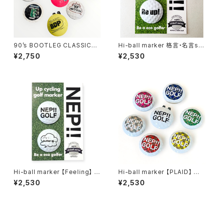
90’s BOOTLEG CLASSICS
Hi-ball marker 格言・名言se
MARKER 選べる2個セット（キ
r. 全8種
¥2,750
¥2,530
ャップホルダー付き）
Hi-ball marker 【Feeling】 全
Hi-ball marker 【PLAID】 全6
6種
種
¥2,530
¥2,530