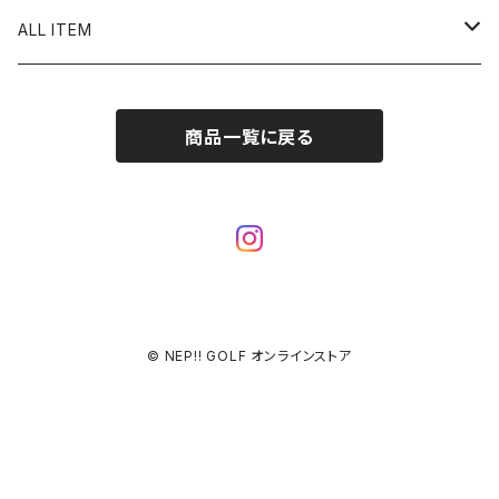
ALL ITEM
Hi-ball marker
商品一覧に戻る
90’s BOOTLEG CLASSICS MARKER
pierced
ピアス
pixel art
イアリング
LOVE
Hi-ball Pot
ピアス TYPE B
© NEP!! GOLF オンラインストア
スカル
アソート３種A
Hi-ball key chain
アソート３種B
iwaibana
アソート３種C