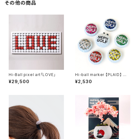
その他の商品
Hi-Ball pixel art「LOVE」
Hi-ball marker 【PLAID】 全6
種
¥29,500
¥2,530