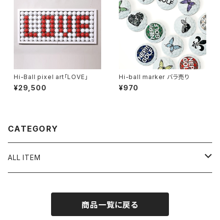
Hi-Ball pixel art「LOVE」
Hi-ball marker バラ売り
¥29,500
¥970
CATEGORY
ALL ITEM
Hi-ball marker
商品一覧に戻る
90’s BOOTLEG CLASSICS MARKER
pierced