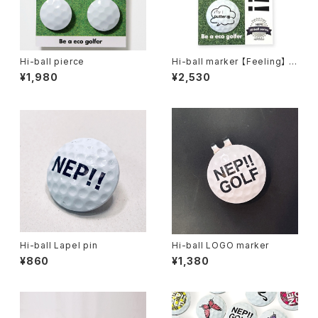
Hi-ball pierce
Hi-ball marker 【Feeling】 全
6種
¥1,980
¥2,530
Hi-ball Lapel pin
Hi-ball LOGO marker
¥860
¥1,380