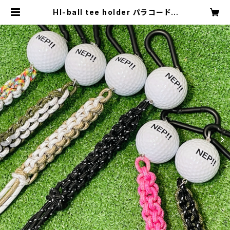
HI-ball tee holder パラコード |
NEP!! GOLF オンラインストア