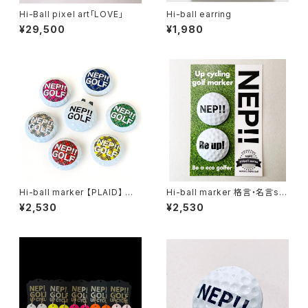
Hi-Ball pixel art「LOVE」
Hi-ball earring
¥29,500
¥1,980
Hi-ball marker 【PLAID】 全6
Hi-ball marker 格言・名言se
種
r. 全8種
¥2,530
¥2,530