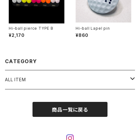
Hi-ball pierce TYPE B
Hi-ball Lapel pin
¥2,170
¥860
CATEGORY
ALL ITEM
Hi-ball marker
商品一覧に戻る
90’s BOOTLEG CLASSICS MARKER
pierced
ピアス
pixel art